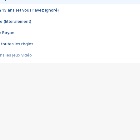
 a 13 ans (et vous l'avez ignoré)
e (littéralement)
im Rayan
 toutes les règles
s les jeux vidéo
us choquant de Rockstar ? - Le scandale BULLY
e plus moche de Steam
du RÊVE tourne au CAUCHEMAR
pendant 8 heures
it… à tort
umiliés par un jeu vidéo
ire - Final Fantasy 8