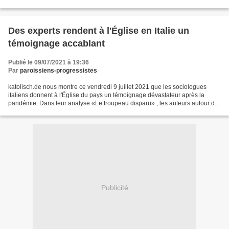
maintenant regarder par la fenêtre...
Des experts rendent à l'Église en Italie un
témoignage accablant
Publié le 09/07/2021 à 19:36
Par
paroissiens-progressistes
katolisch.de nous montre ce vendredi 9 juillet 2021 que les sociologues
italiens donnent à l'Église du pays un témoignage dévastateur après la
pandémie. Dans leur analyse «Le troupeau disparu» , les auteurs autour du
sociologue Giuseppe Di Rita présentent...
Publicité