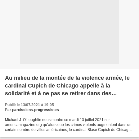
Au milieu de la montée de la violence armée, le
cardinal Cupich de Chicago appelle à la
solidarité et à ne pas se retirer dans des
espaces sûrs
Publié le 13/07/2021 à 19:05
Par
paroissiens-progressistes
Michael J. O'Loughlin nous montre ce mardi 13 juillet 2021 sur
americamagazine.org qu’alors que les crimes violents augmentent dans un
certain nombre de villes américaines, le cardinal Blase Cupich de Chicago
exhorte les catholiques à réfléchir à la manière...