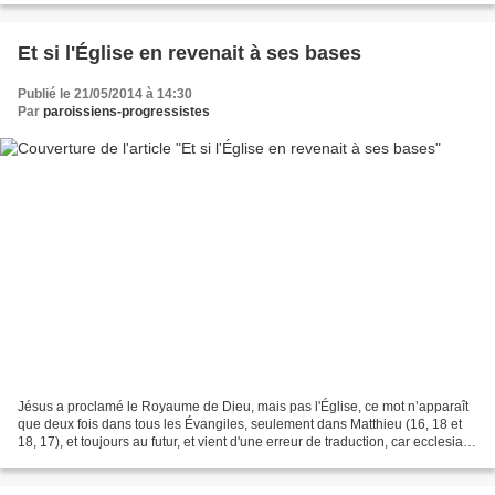
Et si l'Église en revenait à ses bases
Publié le 21/05/2014 à 14:30
Par
paroissiens-progressistes
Jésus a proclamé le Royaume de Dieu, mais pas l'Église, ce mot n’apparaît
que deux fois dans tous les Évangiles, seulement dans Matthieu (16, 18 et
18, 17), et toujours au futur, et vient d'une erreur de traduction, car ecclesia à
l'époque des juifs,...