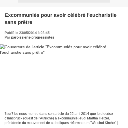
Excommuniés pour avoir célébré l'eucharistie
sans prêtre
Publié le 23/05/2014 à 08:45
Par
paroissiens-progressistes
7sur7.be nous montre dans son article du 22 ami 2014 que le diocèse
d'Innsbruck (ouest de l'Autriche) a excommunié jeudi Martha Heizer,
présidente du mouvement de catholiques réformateurs "Wir sind Kirche" (
"Nous sommes l'Eglise" ) en Autriche, et son...