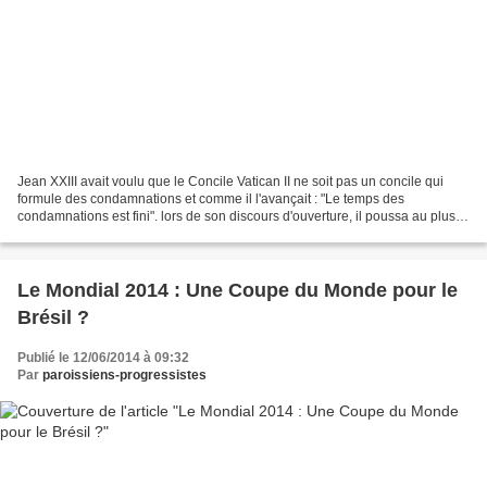
Jean XXIII avait voulu que le Concile Vatican II ne soit pas un concile qui
formule des condamnations et comme il l'avançait : "Le temps des
condamnations est fini". lors de son discours d'ouverture, il poussa au plus
fort son idée : "L’Église s’est toujours...
Le Mondial 2014 : Une Coupe du Monde pour le
Brésil ?
Publié le 12/06/2014 à 09:32
Par
paroissiens-progressistes