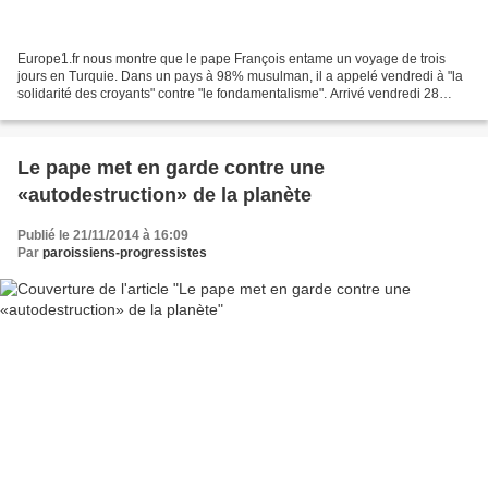
Europe1.fr nous montre que le pape François entame un voyage de trois
jours en Turquie. Dans un pays à 98% musulman, il a appelé vendredi à "la
solidarité des croyants" contre "le fondamentalisme". Arrivé vendredi 28
novembre 2014 à Ankara pour une visite...
Le pape met en garde contre une
«autodestruction» de la planète
Publié le 21/11/2014 à 16:09
Par
paroissiens-progressistes