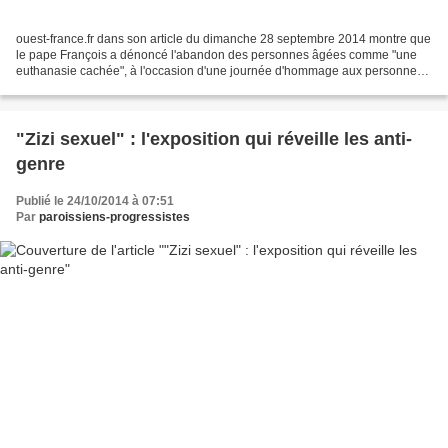
ouest-france.fr dans son article du dimanche 28 septembre 2014 montre que
le pape François a dénoncé l'abandon des personnes âgées comme "une
euthanasie cachée", à l'occasion d'une journée d'hommage aux personnes
âgées, en présence de Benoît XVI. Benoît...
"Zizi sexuel" : l'exposition qui réveille les anti-
genre
Publié le 24/10/2014 à 07:51
Par
paroissiens-progressistes