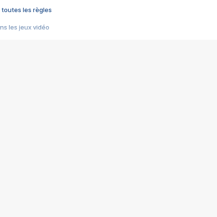
 toutes les règles
s les jeux vidéo
us choquant de Rockstar ? - Le scandale BULLY
e plus moche de Steam
du RÊVE tourne au CAUCHEMAR
pendant 8 heures
it… à tort
umiliés par un jeu vidéo
ire - Final Fantasy 8
ti un empire - Age of Empires
story DOFUS
tard, il crée l'un des pires jeux de tous les temps, MindsEye.