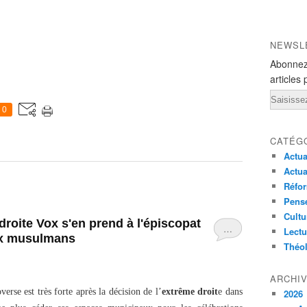
NEWSL
Abonnez
articles 
Email
0
CATÉG
Actua
Actua
Réfor
Pensé
Cultu
droite Vox s'en prend à l'épiscopat
…
Lectu
ux musulmans
Théo
ARCHI
rse est très forte après la décision de l’
extrême droit
e dans
2026