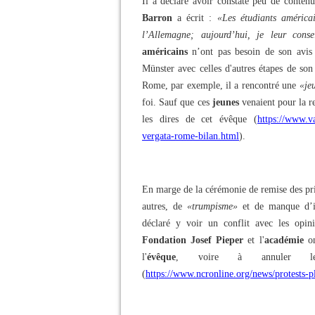
Il a déclaré avoir constaté peu de contenu
Barron
a écrit :
«Les étudiants américai
l’Allemagne; aujourd’hui, je leur consei
américains
n’ont pas besoin de son avis 
Münster avec celles d'autres étapes de s
Rome, par exemple, il a rencontré une
«je
foi. Sauf que ces
jeunes
venaient pour la re
les dires de cet évêque (
https://www.va
vergata-rome-bilan.html
).
En marge de la cérémonie de remise des prix
autres, de
«trumpisme»
et de manque d’i
déclaré y voir un conflit avec les opini
Fondation Josef Pieper
et l'
académie
on
l'
évêque
, voire à annuler le
(
https://www.ncronline.org/news/protests-p