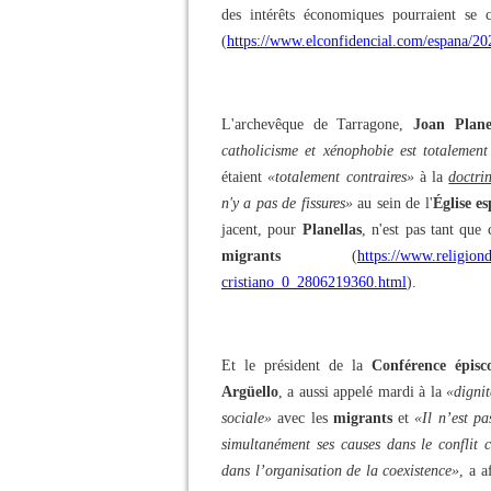
des intérêts économiques pourraient se c
(
https://www.elconfidencial.com/espana/2
L'archevêque de Tarragone,
Joan Plane
catholicisme et xénophobie est totalement
étaient
«totalement contraires»
à la
doctri
n'y a pas de fissures»
au sein de l'
Église e
jacent, pour
Planellas
, n'est pas tant que
migrants
(
https://www.religion
cristiano_0_2806219360.html
).
Et le président de la
Conférence épisc
Argüello
, a aussi appelé mardi à la
«digni
sociale»
avec les
migrants
et
«Il n’est pa
simultanément ses causes dans le conflit c
dans l’organisation de la coexistence»
, a a