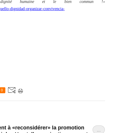
dignité humaine et le bien commun !»
guello-dignidad-organizar-convivencia-
0
ent à «reconsidérer» la promotion
…