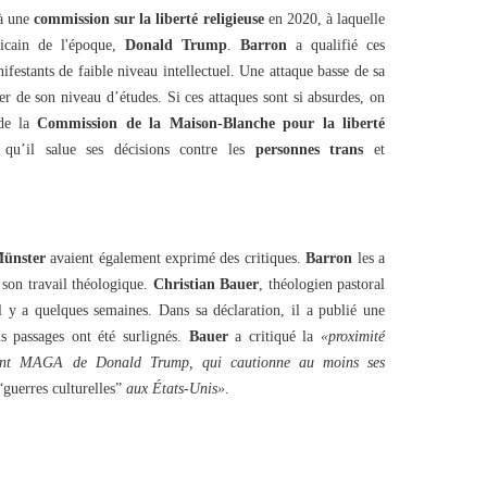
à une
commission sur la liberté religieuse
en 2020, à laquelle
ricain de l'époque,
Donald Trump
.
Barron
a qualifié ces
ifestants de faible niveau intellectuel. Une attaque basse de sa
ter de son niveau d’études. Si ces attaques sont si absurdes, on
 de la
Commission de la Maison-Blanche pour la liberté
qu’il salue ses décisions contre les
personnes trans
et
Münster
avaient également exprimé des critiques.
Barron
les a
 son travail théologique.
Christian Bauer
, théologien pastoral
il y a quelques semaines. Dans sa déclaration, il a publié une
ns passages ont été surlignés.
Bauer
a critiqué la
«proximité
ent MAGA de Donald Trump, qui cautionne au moins ses
guerres culturelles”
aux États-Unis»
.