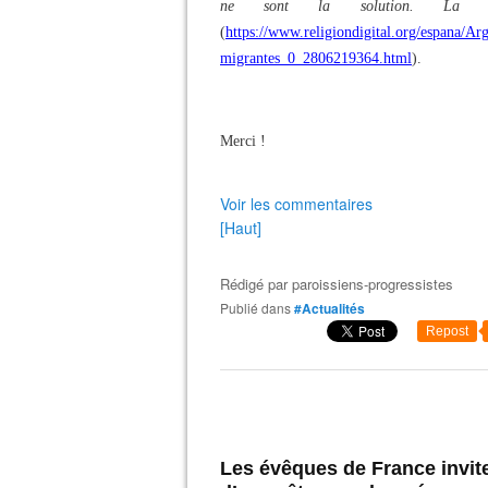
ne sont la solution. La 
(
https://www.religiondigital.org/espana/Ar
migrantes_0_2806219364.html
).
Merci !
Voir les commentaires
[Haut]
Rédigé par
paroissiens-progressistes
Publié dans
#Actualités
Repost
Les évêques de France invit