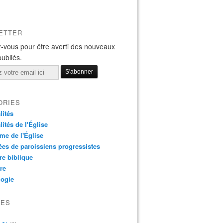
ETTER
-vous pour être averti des nouveaux
publiés.
ORIES
lités
lités de l'Église
me de l'Église
es de paroissiens progressistes
re biblique
re
logie
VES