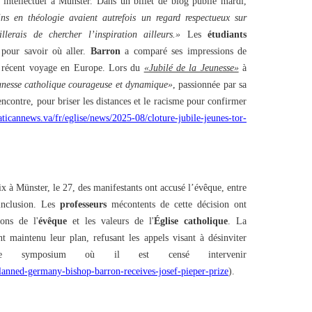
 intellectuel à Münster. Dans un billet de blog publié mardi,
ns en théologie avaient autrefois un regard respectueux sur
llerais de chercher l’inspiration ailleurs.»
Les
étudiants
pour savoir où aller.
Barron
a comparé ses impressions de
on récent voyage en Europe. Lors du
«Jubilé de la Jeunesse»
à
unesse catholique courageuse et dynamique»
, passionnée par sa
ncontre, pour briser les distances et le racisme pour confirmer
ticannews.va/fr/eglise/news/2025-08/cloture-jubile-jeunes-tor-
 à Münster, le 27, des manifestants ont accusé l’évêque, entre
nclusion. Les
professeurs
mécontents de cette décision ont
ons de l'
évêque
et les valeurs de l'
Église catholique
. La
t maintenu leur plan, refusant les appels visant à désinviter
 symposium où il est censé intervenir
lanned-germany-bishop-barron-receives-josef-pieper-prize
).