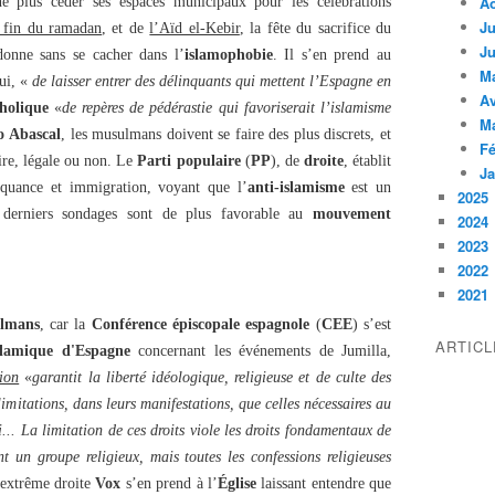
A
 plus céder ses espaces municipaux pour les célébrations
Ju
 fin du ramadan
, et de
l’Aïd el-Kebir
, la fête du sacrifice du
Ju
donne sans se cacher dans l’
islamophobie
. Il s’en prend au
M
ui, «
de laisser entrer des délinquants qui mettent l’Espagne en
Av
tholique
«
de repères de pédérastie qui favoriserait l’islamisme
M
o Abascal
, les musulmans doivent se faire des plus discrets, et
Fé
toire, légale ou non. Le
Parti populaire
(
PP
), de
droite
, établit
Ja
inquance et immigration, voyant que l’
anti-islamisme
est un
2025
s derniers sondages sont de plus favorable au
mouvement
2024
2023
2022
2021
lmans
, car la
Conférence épiscopale espagnole
(
CEE
) s’est
ARTIC
lamique d'Espagne
concernant les événements de Jumilla,
ion
«
garantit la liberté idéologique, religieuse et de culte des
imitations, dans leurs manifestations, que celles nécessaires au
i... La limitation de ces droits viole les droits fondamentaux de
t un groupe religieux, mais toutes les confessions religieuses
l’extrême droite
Vox
s’en prend à l’
Église
laissant entendre que