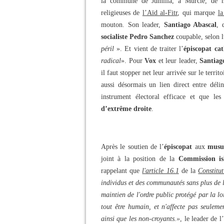
la commune de Jumilla, à Murcie, de ne
religieuses de
l’Aïd al-Fitr
, qui marque
la
mouton. Son leader,
Santiago Abascal
, 
socialiste Pedro Sanchez
coupable, selon l
péril
». Et vient de traiter l’
épiscopat ca
radical
». Pour
Vox
et leur leader,
Santiag
il faut stopper net leur arrivée sur le terri
aussi désormais un lien direct entre dél
instrument électoral efficace et que le
d’extrême droite
.
Après le soutien de l’
épiscopat
aux
musu
joint à la position de la
Commission is
rappelant que
l'article 16.1
de la
Constitut
individus et des communautés sans plus de l
maintien de l'ordre public protégé par la lo
tout être humain, et n'affecte pas seulemen
ainsi que les non-croyants.»
, le leader de 