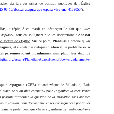
acher derrière ces prises de position publiques de l'
Église
025-08-10/abascal-asegura-que-espana-vive-una_4189053/
).
llas
, a répliqué ce mardi en dénonçant le fait que
«lier
 déplacé»
, tout en soulignant que les déclarations d'
Abascal
ne sociale de l'Église
. Sur ce point,
Planellas
a précisé qu'
«il
spagnole
, et au-delà des critiques d'
Abascal
, le problème sous-
 ces
personnes soient musulmanes
, mais plutôt leur statut de
digital.org/espana/Planellas-Abascal-xenofobo-verdaderamente-
opale espagnole
(
CEE
) et archevêque de Valladolid,
Luis
té humaine et au bien commun»
pour
«organiser la coexistence
s possible d’aborder la question de la migration sans aborder
apital-travail dans l’économie et ses conséquences politiques
ffirmé le prélat pour qui
«Ni le capitalisme ni l'individualisme