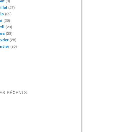
oût
(3)
illet
(27)
in
(29)
ai
(29)
ril
(29)
ars
(28)
vrier
(28)
nvier
(30)
LES RÉCENTS