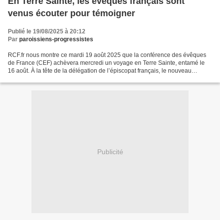
En Terre Sainte, les évêques français sont
venus écouter pour témoigner
Publié le 19/08/2025 à 20:12
Par
paroissiens-progressistes
RCF.fr nous montre ce mardi 19 août 2025 que la conférence des évêques
de France (CEF) achèvera mercredi un voyage en Terre Sainte, entamé le
16 août. À la tête de la délégation de l’épiscopat français, le nouveau
président de la CEF, le cardinal Aveline,...
Publicité