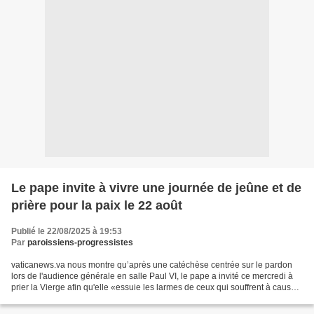
Le pape invite à vivre une journée de jeûne et de
prière pour la paix le 22 août
Publié le 22/08/2025 à 19:53
Par
paroissiens-progressistes
vaticanews.va nous montre qu’après une catéchèse centrée sur le pardon
lors de l'audience générale en salle Paul VI, le pape a invité ce mercredi à
prier la Vierge afin qu'elle «essuie les larmes de ceux qui souffrent à cause
des conflits armés en cours»....