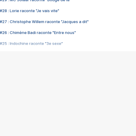
28 : Lorie raconte "Je vais vite"
#27 : Christophe Willem raconte "Jacques a dit"
#26 : Chimène Badi raconte "Entre nous"
#25 : Indochine raconte "3e sexe"
#24 : Zaho raconte "C'est chelou"
#23 : Patrick Bruel raconte "Au café des délices"
#22 : Kyo raconte "Le chemin"
#21 : Nolwenn Leroy raconte "Cassé"
#20 : Patrick Hernandez raconte "Born to be alive"
#19 : Lorie raconte "Près de moi"
#18 : Michael Jones raconte "A nos actes manqués" (avec Jean-Jacque
#17 : Khaled raconte "Aïcha"