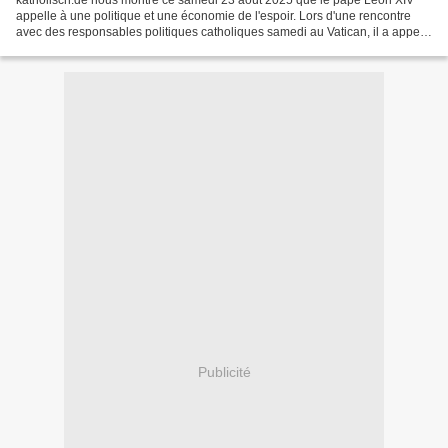
katholisch.de nous montre ce samedi 23 août 2025 que le pape Léon XIV
appelle à une politique et une économie de l'espoir. Lors d'une rencontre
avec des responsables politiques catholiques samedi au Vatican, il a appelé
à un engagement en faveur d'un...
Publicité