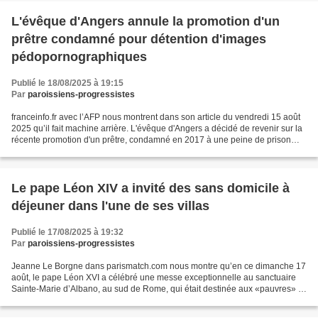
L'évêque d'Angers annule la promotion d'un
prêtre condamné pour détention d'images
pédopornographiques
Publié le 18/08/2025 à 19:15
Par
paroissiens-progressistes
franceinfo.fr avec l’AFP nous montrent dans son article du vendredi 15 août
2025 qu’il fait machine arrière. L'évêque d'Angers a décidé de revenir sur la
récente promotion d'un prêtre, condamné en 2017 à une peine de prison
ferme pour détention d'images...
Le pape Léon XIV a invité des sans domicile à
déjeuner dans l'une de ses villas
Publié le 17/08/2025 à 19:32
Par
paroissiens-progressistes
Jeanne Le Borgne dans parismatch.com nous montre qu’en ce dimanche 17
août, le pape Léon XVI a célébré une messe exceptionnelle au sanctuaire
Sainte-Marie d’Albano, au sud de Rome, qui était destinée aux «pauvres» ,
aux sans-abri et aux réfugiés de cette...