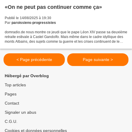
«On ne peut pas continuer comme ça»
Publié le 14/08/2025 à 19:30
Par
paroissiens-progressistes
domradio.de nous montre ce jeudi que le pape Léon XIV passe sa deuxième
retraite estivale à Castel Gandolfo. Mais même dans le cadre idyllique des
monts Albains, des sujets comme la guerre et les crises continuent de le
hanter. Il s'est de nouveau exprimé...
< Page précédente
Page suivante >
Hébergé par Overblog
Top articles
Pages
Contact
Signaler un abus
C.G.U.
Cookies et données personnelles